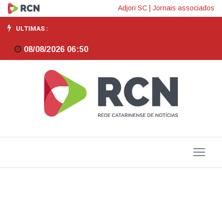
Ostra
Adjori SC
|
Jornais associados
sem
ULTIMAS :
imposto
08/08/2026 06:50
marca
ação
da
ACIF
em
Florianópolis