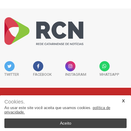
TWITTER
FACEBOOK
INSTAGRAM
WHATSAPP
Cookies.
Rua Adolfo Melo, 38 - Sala 902 - Centro | Florianópolis-SC | CEP:
Ao usar este site você aceita que usamos cookies.
política de
88015-090
privacidade.
(48) 3298-7979 | jornalismo@adjorisc.com.br
Aceito
© 2026, Rede Catarinense de Noticias - RCN. Todos os direitos
reservados