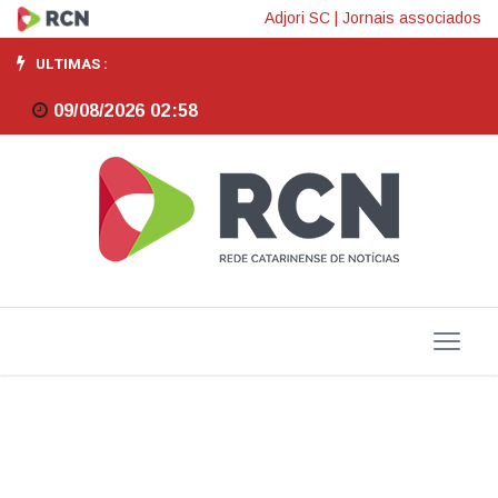
Conexa
Adjori SC
|
Jornais associados
encerra
ULTIMAS :
com
09/08/2026 02:58
recorde
de
público
em
Florianópolis