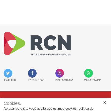
TWITTER
FACEBOOK
INSTAGRAM
WHATSAPP
Cookies.
Rua Adolfo Melo, 38 - Sala 902 - Centro | Florianópolis-SC | CEP:
Ao usar este site você aceita que usamos cookies.
política de
88015-090