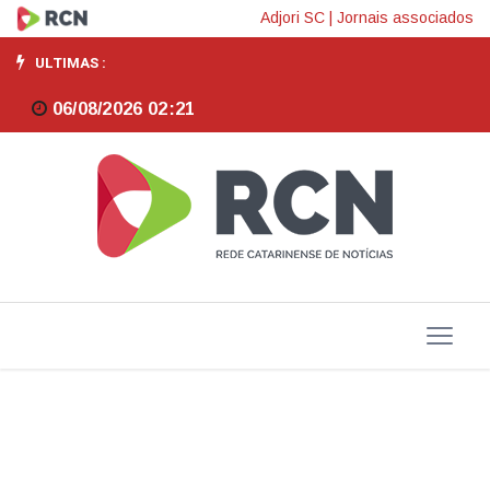
Grande
Adjori SC
|
Jornais associados
Florianópolis
ULTIMAS :
ganha
06/08/2026 02:21
plataforma
para
conectar
empresas
com
dificuldade
de