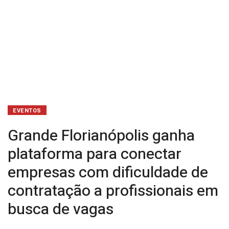
contratação
a
profissionais
em
busca
de
EVENTOS
vagas
Grande Florianópolis ganha
plataforma para conectar
empresas com dificuldade de
contratação a profissionais em
busca de vagas