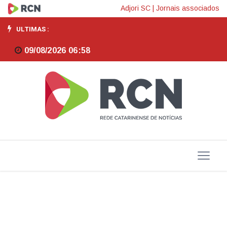
Conexa
Adjori SC
|
Jornais associados
2026
ULTIMAS :
reúne
09/08/2026 06:58
lideranças
nacionais,
painel
presidencial
e
cerca
de