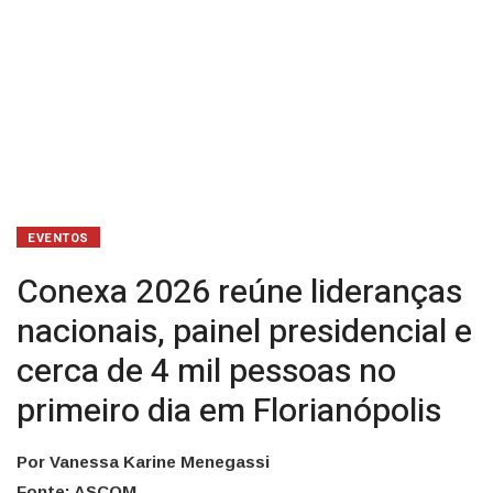
4
mil
pessoas
no
primeiro
dia
EVENTOS
em
Conexa 2026 reúne lideranças
Florianópolis
nacionais, painel presidencial e
cerca de 4 mil pessoas no
primeiro dia em Florianópolis
Por Vanessa Karine Menegassi
Fonte: ASCOM