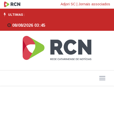
Conexa
Adjori SC
|
Jornais associados
vai
ULTIMAS :
transformar
08/08/2026 03:45
Florianópolis
a
partir
de
agora