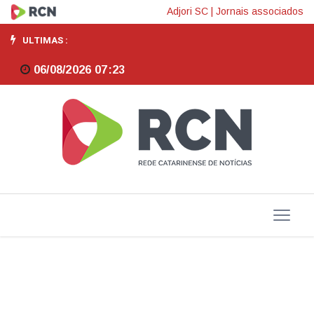
Obras
Adjori SC
|
Jornais associados
do
ULTIMAS :
teleférico
06/08/2026 07:23
do
Alles
Park
devem
iniciar
este
ano