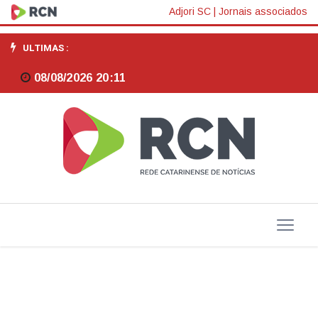
Facisc
Adjori SC
|
Jornais associados
apresenta
ULTIMAS :
calendário
08/08/2026 20:11
e
novidades
do
Programa
Voz
Única
2026