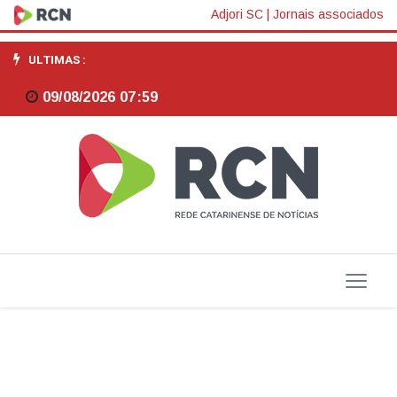
Rede
Adjori SC
|
Jornais associados
Cidade
ULTIMAS :
Digital
09/08/2026 07:59
seleciona
21
Projetos
Inovadores
em
Santa
Catarina