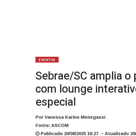
lounge
interativo
do
Programa
Sebrae
EVENTOS
Delas
Sebrae/SC amplia o 
e
com lounge interati
programação
especial
especial
Por Vanessa Karine Menegassi
Fonte: ASCOM
Publicado 20/08/2025 16:27 – Atualizado 20/