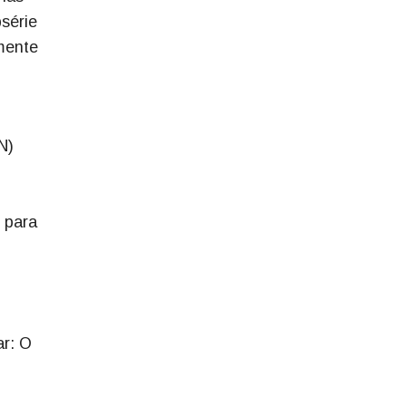
série
lmente
N)
 para
ar: O