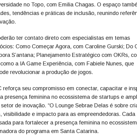
iversidade no Topo, com Emilia Chagas. O espaço tamb
des, tendências e práticas de inclusão, reunindo referê
vação.
oderão ter contato direto com especialistas em temas
gócios: Como Começar Agora, com Caroline Gurski; Do 
ébora S’antana; Planejamento Estratégico com OKRs, c
s como a IA Game Experiência, com Fabiele Nunes, que
pode revolucionar a produção de jogos.
 reforça seu compromisso em conectar, capacitar e insp
a presença feminina no ecossistema de startups e amp
 setor de inovação. “O Lounge Sebrae Delas é sobre cri
, visibilidade e impacto para as empreendedoras. Cada
nsada para fortalecer a presença feminina no ecossiste
rdenadora do programa em Santa Catarina.