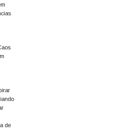
ém
ncias
Caos
om
irar
liando
ar
ma de