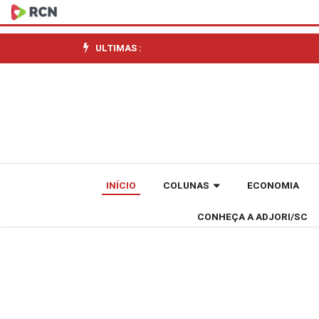
Sebrae/SC
amplia
ULTIMAS :
o
protagonismo
feminino
no
INÍCIO
COLUNAS
ECONOMIA
Startup
CONHEÇA A ADJORI/SC
Summit
2025
com