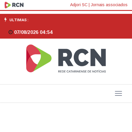
Univali
Adjori SC
|
Jornais associados
promove
ULTIMAS :
reuniões
07/08/2026 04:54
com
beneficiados
do
Universidade
Gratuita