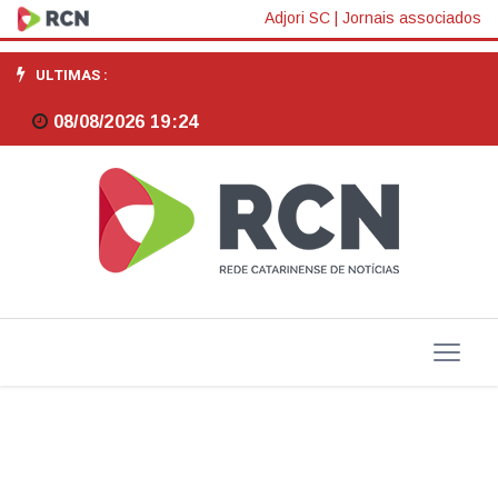
Pesquisa
Adjori SC
|
Jornais associados
inédita
ULTIMAS :
revela
08/08/2026 19:24
que
9
em
cada
10
catarinenses
se