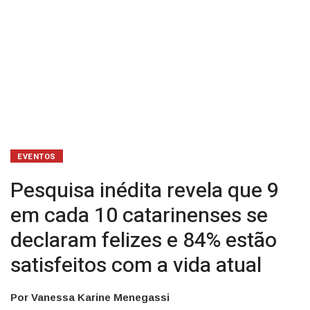
declaram
felizes
e
84%
estão
satisfeitos
EVENTOS
com
Pesquisa inédita revela que 9
a
em cada 10 catarinenses se
vida
declaram felizes e 84% estão
satisfeitos com a vida atual
atual
Por Vanessa Karine Menegassi