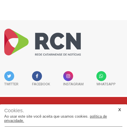
TWITTER
FACEBOOK
INSTAGRAM
WHATSAPP
Cookies.
Rua Adolfo Melo, 38 - Sala 902 - Centro | Florianópolis-SC | CEP:
Ao usar este site você aceita que usamos cookies.
política de
88015-090
privacidade.
(48) 3298-7979 | jornalismo@adjorisc.com.br