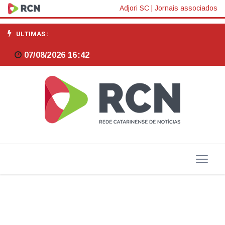
FIESC
Adjori SC
|
Jornais associados
apresenta
ULTIMAS :
oportunidades
07/08/2026 16:42
para
setor
moveleiro
em
evento
online