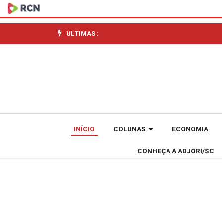
Secretaria
da
ULTIMAS :
Proteção
e
Defesa
Civil
INÍCIO
COLUNAS
ECONOMIA
realiza
CONHEÇA A ADJORI/SC
apresentação
da
Consulta