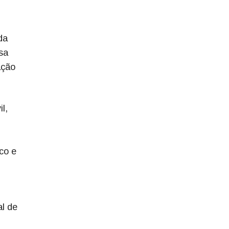
da
sa
ação
l,
co e
al de