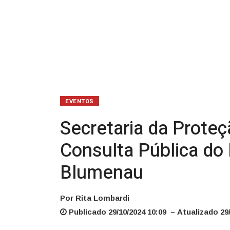
Pública
do
Manual
de
Operação
EVENTOS
de
Secretaria da Proteç
Barragens,
Consulta Pública do
em
Blumenau
Blumenau
Por Rita Lombardi
Publicado 29/10/2024 10:09 – Atualizado 29/