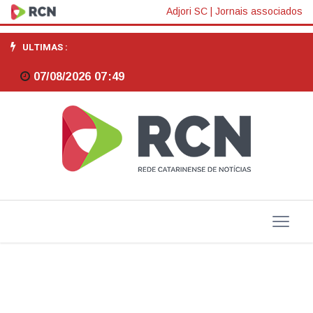
Univali
Adjori SC
|
Jornais associados
Itajaí
ULTIMAS :
recebe
07/08/2026 07:49
Seminário
de
Ciência,
Inovação
e
Empreendedorismo