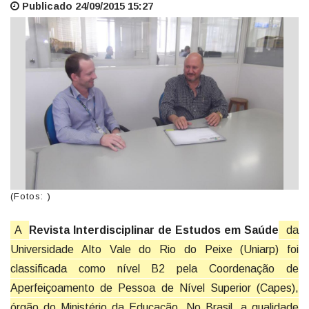
Publicado 24/09/2015 15:27
(Fotos: )
A
Revista Interdisciplinar de Estudos em Saúde
da
Universidade Alto Vale do Rio do Peixe (Uniarp) foi
classificada como nível B2 pela Coordenação de
Aperfeiçoamento de Pessoa de Nível Superior (Capes),
órgão do Ministério da Educação. No Brasil, a qualidade