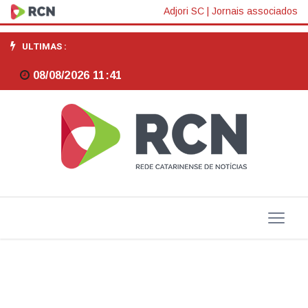
Revista
Adjori SC
|
Jornais associados
Interdisciplinar
ULTIMAS :
de
08/08/2026 11:41
Estudos
em
Saúde
da
Uniarp
recebe
avaliação