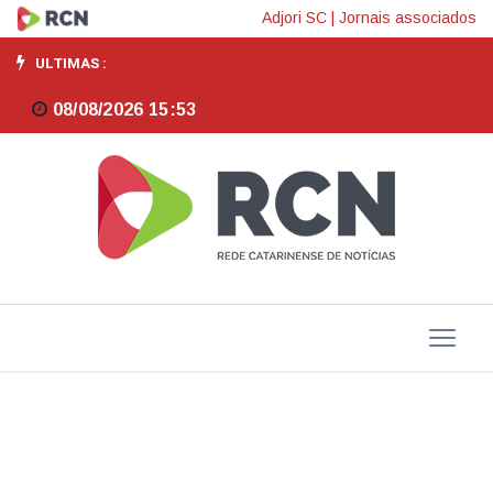
IA,
Adjori SC
|
Jornais associados
regulação
ULTIMAS :
do
08/08/2026 15:53
MEC
e
economia
dominam
debates
da
educação