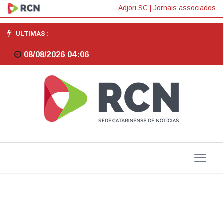
TCU
Adjori SC
|
Jornais associados
se
ULTIMAS :
sensibiliza
08/08/2026 04:06
com
atrasos
na
reconstrução
do
porto