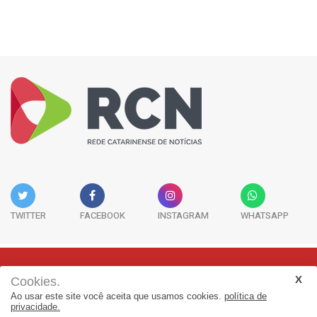
TWITTER
FACEBOOK
INSTAGRAM
WHATSAPP
Cookies.
Rua Adolfo Melo, 38 - Sala 902 - Centro | Florianópolis-SC | CEP:
Ao usar este site você aceita que usamos cookies.
política de
88015-090
privacidade.
(48) 3298-7979 | jornalismo@adjorisc.com.br