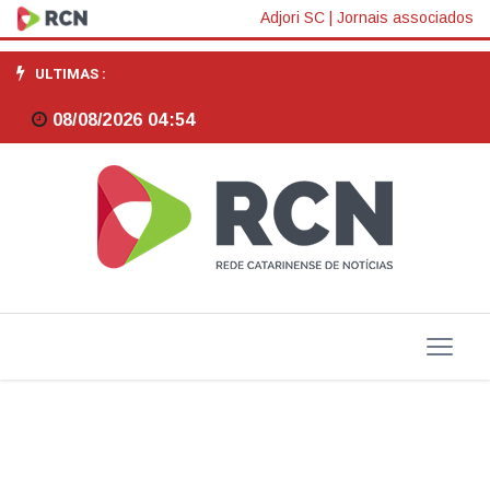
Suíno:
Adjori SC
|
Jornais associados
criador
ULTIMAS :
ganha
08/08/2026 04:54
reajuste
nesta
terça-
feira