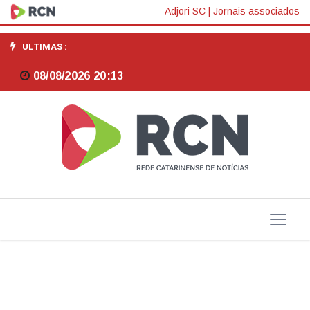
MPSC
Adjori SC
|
Jornais associados
recupera
ULTIMAS :
mais
08/08/2026 20:13
de
R$
5
milhões
aos
cofres
públicos