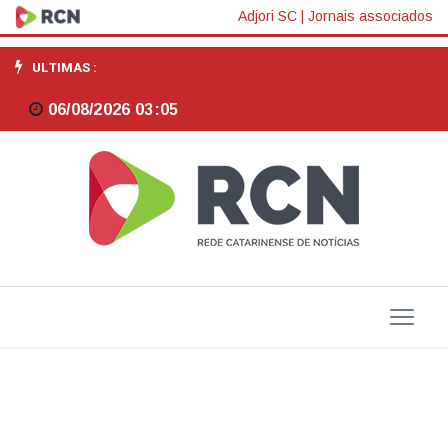
Mercado
Adjori SC
|
Jornais associados
de
ULTIMAS :
trabalho
06/08/2026 03:05
desacelera
em
Santa
Catarina
em
março