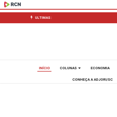
Futura
taxação
ULTIMAS :
ambiental
europeia
acende
alerta
INÍCIO
COLUNAS
ECONOMIA
em
CONHEÇA A ADJORI/SC
indústrias
de
Santa