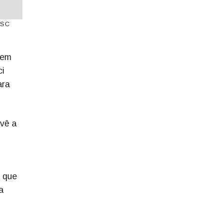
ESC
 em
ci
ara
evê a
s que
a