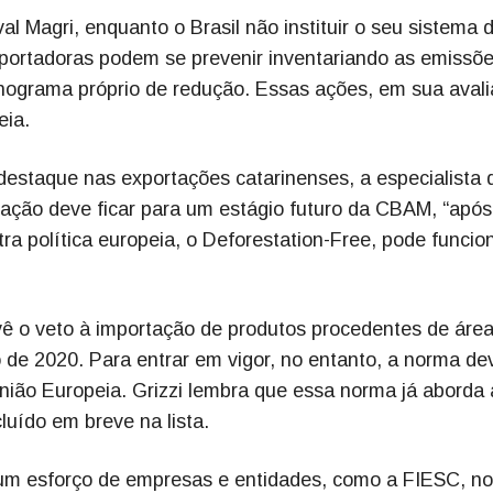
l Magri, enquanto o Brasil não instituir o seu sistema 
portadoras podem se prevenir inventariando as emissõ
nograma próprio de redução. Essas ações, em sua avali
eia.
destaque nas exportações catarinenses, a especialista 
xação deve ficar para um estágio futuro da CBAM, “após
tra política europeia, o Deforestation-Free, pode funcio
vê o veto à importação de produtos procedentes de áre
e 2020. Para entrar em vigor, no entanto, a norma de
nião Europeia. Grizzi lembra que essa norma já aborda 
luído em breve na lista.
re um esforço de empresas e entidades, como a FIESC, no