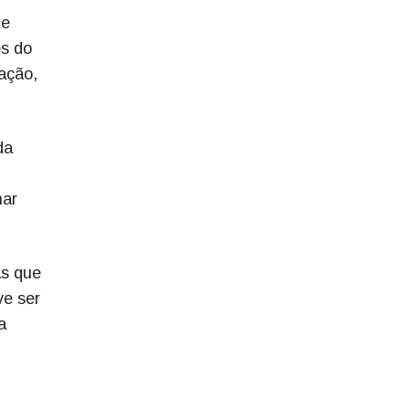
de
es do
ação,
da
nar
as que
ve ser
a