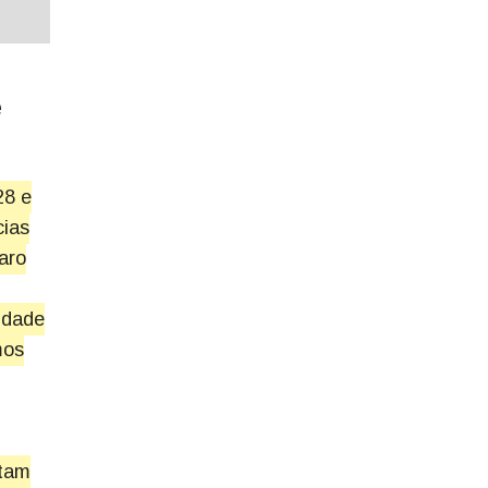
e
28 e
cias
aro
idade
mos
ltam