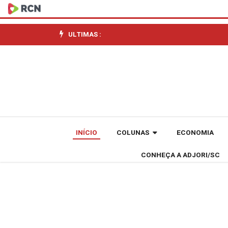
Fiesc
implanta
ULTIMAS :
Câmaras
Regionais
de
Educação
INÍCIO
COLUNAS
ECONOMIA
em
CONHEÇA A ADJORI/SC
Concórdia
e
Joaçaba