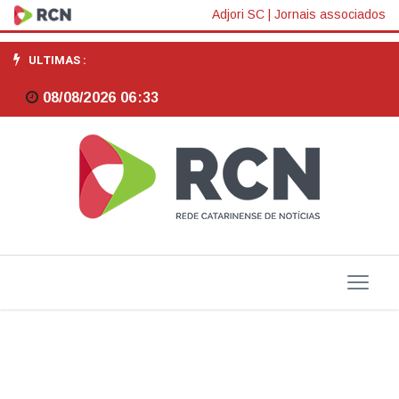
Fecomércio/SC
Adjori SC
|
Jornais associados
pede
ULTIMAS :
rejeição
08/08/2026 06:33
da
CPMF
em
reunião
com
Fórum
Parlamentar