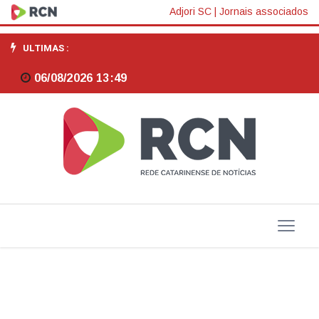
Brasil
Adjori SC
|
Jornais associados
precisa
ULTIMAS :
expandir
06/08/2026 13:49
em
RS
200
bilhões
investimentos
anuais
em