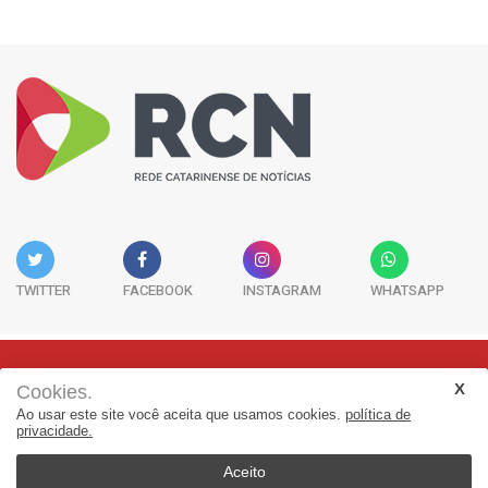
TWITTER
FACEBOOK
INSTAGRAM
WHATSAPP
Cookies.
Rua Adolfo Melo, 38 - Sala 902 - Centro | Florianópolis-SC | CEP:
Ao usar este site você aceita que usamos cookies.
política de
88015-090
privacidade.
(48) 3298-7979 | jornalismo@adjorisc.com.br
Aceito
© 2026, Rede Catarinense de Noticias - RCN. Todos os direitos