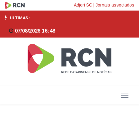
MP
Adjori SC
|
Jornais associados
de
ULTIMAS :
dívida
07/08/2026 16:48
rural
foca
em
perdas
climáticas,
diz
Durigan