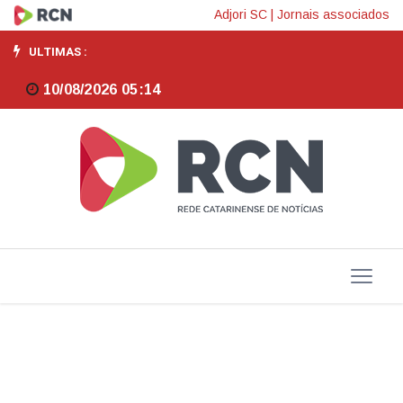
Inscrições
Adjori SC
|
Jornais associados
para
ULTIMAS :
seleção
10/08/2026 05:14
do
IBGE
terminam
nesta
quinta-
feira
às