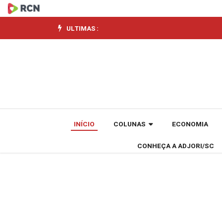
FMI
eleva
ULTIMAS :
projeção
para
PIB
do
INÍCIO
COLUNAS
ECONOMIA
Brasil,
CONHEÇA A ADJORI/SC
mas
prevê
desaceleração