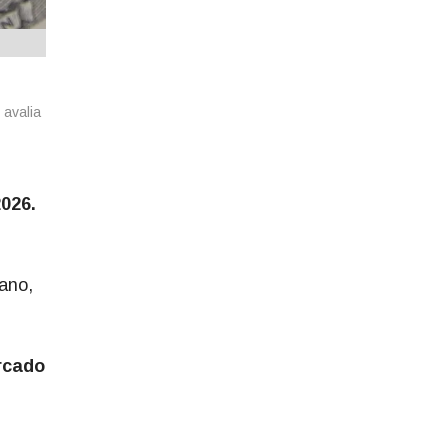
 avalia
2026.
ano,
rcado