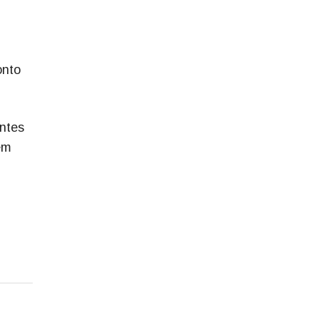
onto
ntes
em