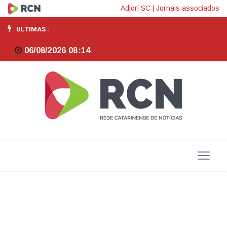
Produção
Adjori SC
|
Jornais associados
de
ULTIMAS :
veículos
06/08/2026 08:14
sobe
8,8%
no
primeiro
semestre,
diz
Anfavea