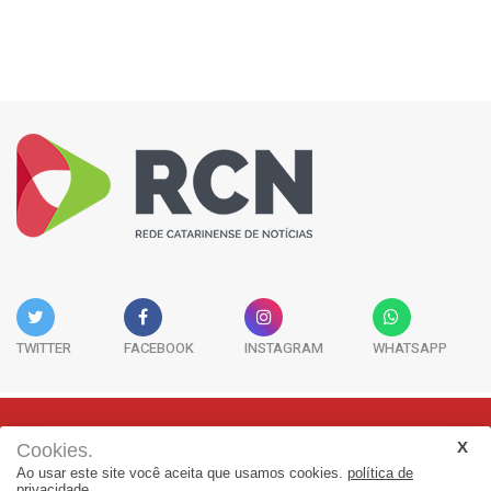
TWITTER
FACEBOOK
INSTAGRAM
WHATSAPP
Cookies.
Rua Adolfo Melo, 38 - Sala 902 - Centro | Florianópolis-SC | CEP:
Ao usar este site você aceita que usamos cookies.
política de
88015-090
privacidade.