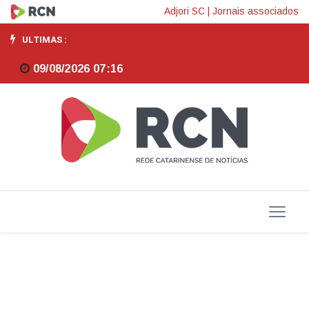
Fenabrave
Adjori SC
|
Jornais associados
eleva
ULTIMAS :
a
09/08/2026 07:16
8,6%
previsão
de
alta
na
venda
de