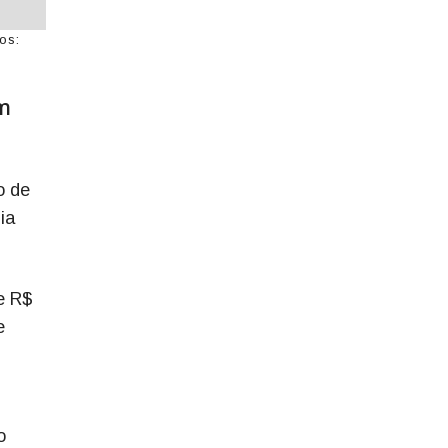
os:
om
o de
ia
e R$
e
o