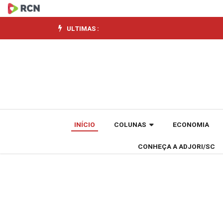
Porto
de
ULTIMAS :
São
Francisco
do
Sul
INÍCIO
COLUNAS
ECONOMIA
completa
CONHEÇA A ADJORI/SC
71
anos
com