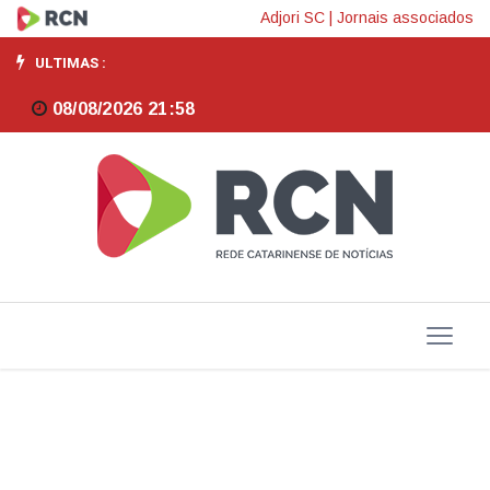
Lula
Adjori SC
|
Jornais associados
entrega
ULTIMAS :
a
08/08/2026 21:58
Motta
projeto
para
beneficiar
MEIs