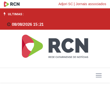
Dívida
Adjori SC
|
Jornais associados
Pública
ULTIMAS :
sobe
08/08/2026 15:21
2,66%
em
maio
e
supera
R$
9