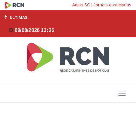
SCGÁS
Adjori SC
|
Jornais associados
explica
ULTIMAS :
critérios
09/08/2026 13:26
de
reajuste
da
tarifa
do
gás
natural