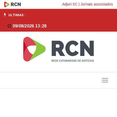
Com
Adjori SC
|
Jornais associados
emprego
ULTIMAS :
aquecido,
09/08/2026 13:28
subutilização
é
a
menor
da
história;
entenda