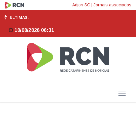
Pacto
Adjori SC
|
Jornais associados
quer
ULTIMAS :
garantir
10/08/2026 06:31
trabalho
decente
em
grandes
eventos
no
Brasil