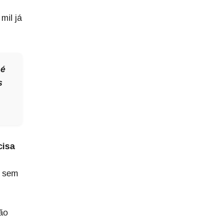
mil já
 é
s
cisa
% sem
ão