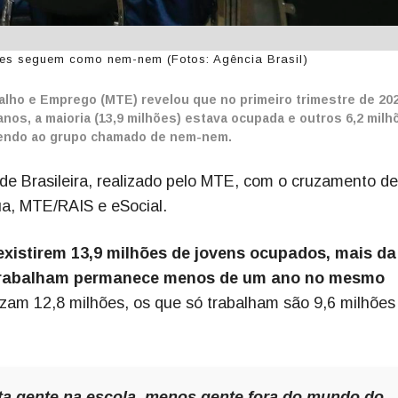
ões seguem como nem-nem (Fotos: Agência Brasil)
alho e Emprego (MTE) revelou que no primeiro trimestre de 202
anos, a maioria (13,9 milhões) estava ocupada e outros 6,2 milh
ncendo ao grupo chamado de nem-nem.
e Brasileira, realizado pelo MTE, com o cruzamento de
a, MTE/RAIS e eSocial.
xistirem 13,9 milhões de jovens ocupados, mais da
 trabalham permanece menos de um ano no mesmo
zam 12,8 milhões, os que só trabalham são 9,6 milhões
ta gente na escola, menos gente fora do mundo do