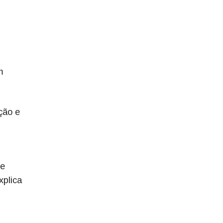
m
ção e
re
xplica