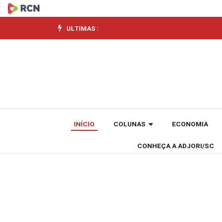
Jovens
ocupados
ULTIMAS :
são
a
maioria,
mas
INÍCIO
COLUNAS
ECONOMIA
6,2
CONHEÇA A ADJORI/SC
milhões
seguem
como