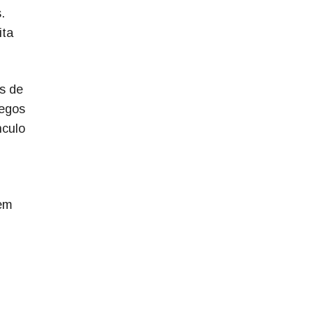
.
ita
s de
regos
nculo
tem