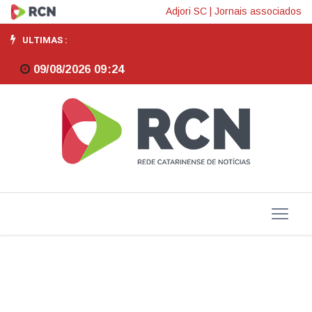
Nova
Adjori SC
|
Jornais associados
plataforma
ULTIMAS :
aproxima
09/08/2026 09:24
investidores
chineses
da
bolsa
brasileira