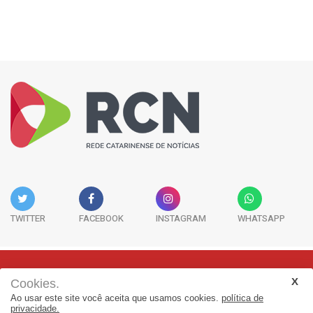
TWITTER
FACEBOOK
INSTAGRAM
WHATSAPP
Cookies.
Rua Adolfo Melo, 38 - Sala 902 - Centro | Florianópolis-SC | CEP:
Ao usar este site você aceita que usamos cookies.
política de
88015-090
privacidade.