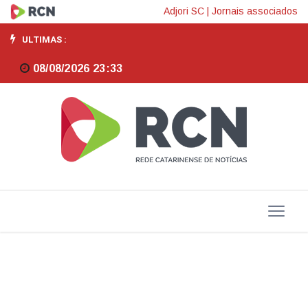
Governo
Adjori SC
|
Jornais associados
mantém
ULTIMAS :
elevação
08/08/2026 23:33
de
tarifas
a
carro
elétrico
e
renova