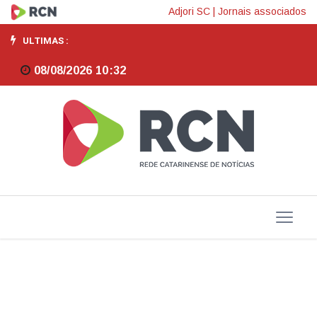
Em
Adjori SC
|
Jornais associados
SC,
ULTIMAS :
recursos
08/08/2026 10:32
destinados
por
empresas
a
projetos
culturais
quase