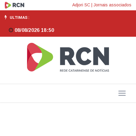
TV
Adjori SC
|
Jornais associados
Brasil
ULTIMAS :
exibe
08/08/2026 18:50
especial
sobre
74
anos
do
BNDES
com