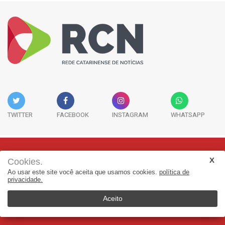
TWITTER
FACEBOOK
INSTAGRAM
WHATSAPP
Cookies.
Rua Adolfo Melo, 38 - Sala 902 - Centro | Florianópolis-SC | CEP:
Ao usar este site você aceita que usamos cookies.
política de
88015-090
privacidade.
(48) 3298-7979 | jornalismo@adjorisc.com.br
Aceito
© 2026, Rede Catarinense de Noticias - RCN. Todos os direitos
reservados