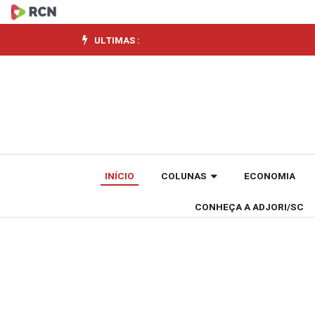
Governo
abre
ULTIMAS :
crédito
suplementar
de
R$
INÍCIO
COLUNAS
ECONOMIA
20,5
CONHEÇA A ADJORI/SC
bi
para
reforçar