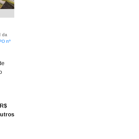
l da
PO nº
de
o
 R$
utros