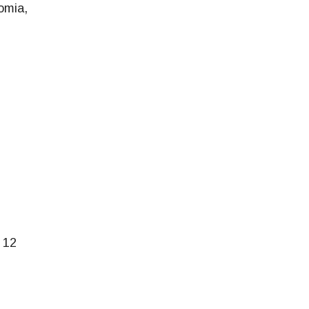
omia,
 12