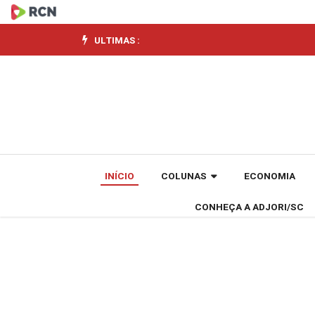
Economia
brasileira
ULTIMAS :
cresceu
0,1%
em
abril,
INÍCIO
COLUNAS
ECONOMIA
estima
CONHEÇA A ADJORI/SC
prévia
da
FGV