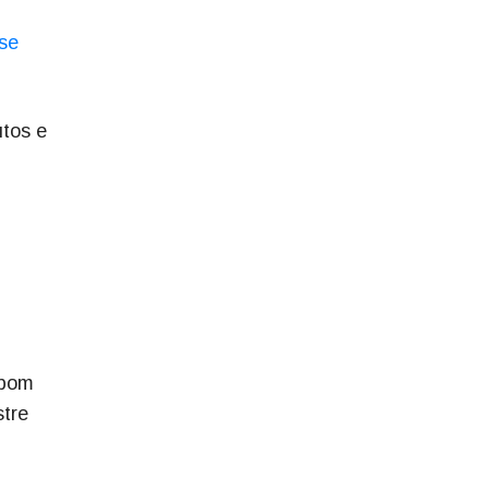
se
utos e
 bom
stre