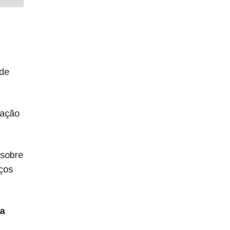
 de
lação
 sobre
iços
ra