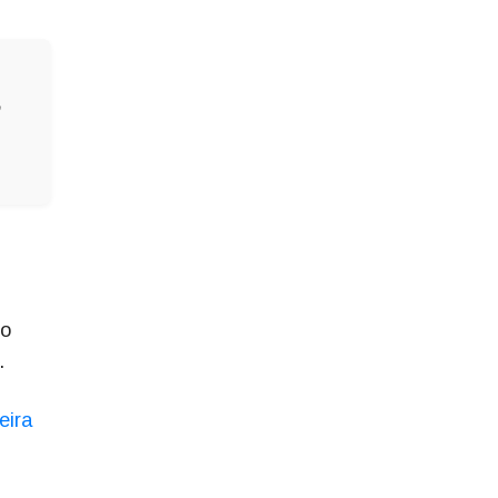
o
to
.
eira