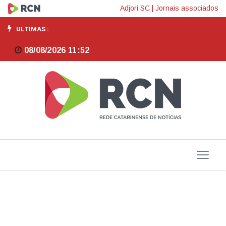
Relação
Adjori SC
|
Jornais associados
com
ULTIMAS :
a
08/08/2026 11:52
comunidade,
entregas
para
a
cidade
e
cuidado