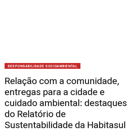
ambiental:
destaques
do
Relatório
de
Sustentabilidade
RESPONSABILIDADE SOCIOAMBIENTAL
da
Relação com a comunidade,
Habitasul
entregas para a cidade e
cuidado ambiental: destaques
do Relatório de
Sustentabilidade da Habitasul