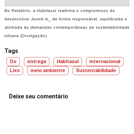
m
No Relatório, a Habitasul reafirma o compromisso de
Na
desenvolver Jurerê in_ de forma responsável, equilibrada e
in
alinhada às demandas contemporâneas de sustentabilidade
bi
urbana (Divulgação)
(D
Tags
Do
entrega
Habitasul
internacional
Lixo
meio ambiente
Sustentabilidade
Deixe seu comentário