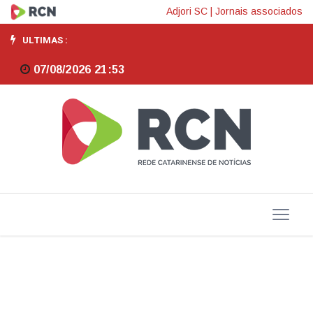
Regras
Adjori SC
|
Jornais associados
sobre
ULTIMAS :
combustível
07/08/2026 21:53
sustentável
de
aviação
devem
sair
em
breve