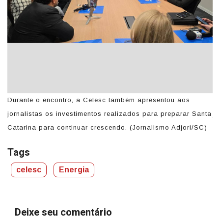
Durante o encontro, a Celesc também apresentou aos
Du
ta
jornalistas os investimentos realizados para preparar Santa
jo
)
Catarina para continuar crescendo. (Jornalismo Adjori/SC)
Ca
Tags
celesc
Energia
Deixe seu comentário