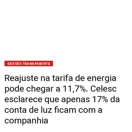
esclarece
que
apenas
17%
da
conta
GESTÃO TRANSPARENTE
de
Reajuste na tarifa de energia
luz
pode chegar a 11,7%. Celesc
esclarece que apenas 17% da
ficam
conta de luz ficam com a
com
companhia
a