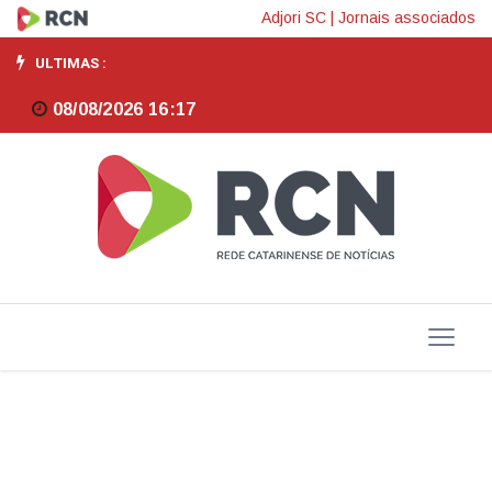
Reajuste
Adjori SC
|
Jornais associados
na
ULTIMAS :
tarifa
08/08/2026 16:17
de
energia
pode
chegar
a
11,7%.
Celesc