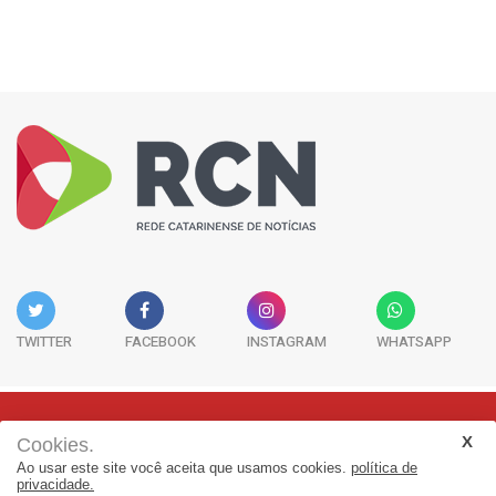
TWITTER
FACEBOOK
INSTAGRAM
WHATSAPP
Cookies.
Rua Adolfo Melo, 38 - Sala 902 - Centro | Florianópolis-SC | CEP:
Ao usar este site você aceita que usamos cookies.
política de
88015-090
privacidade.
(48) 3298-7979 | jornalismo@adjorisc.com.br