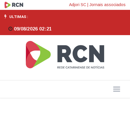
Governo
Adjori SC
|
Jornais associados
de
ULTIMAS :
Santa
09/08/2026 02:21
Catarina
abre
inscrições
para
programa
que
incentiva