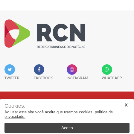
TWITTER
FACEBOOK
INSTAGRAM
WHATSAPP
Cookies.
Rua Adolfo Melo, 38 - Sala 902 - Centro | Florianópolis-SC | CEP:
Ao usar este site você aceita que usamos cookies.
política de
88015-090
privacidade.
(48) 3298-7979 | jornalismo@adjorisc.com.br
Aceito
© 2026, Rede Catarinense de Noticias - RCN. Todos os direitos