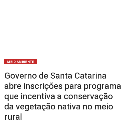
a
conservação
da
vegetação
nativa
no
MEIO AMBIENTE
meio
Governo de Santa Catarina
rural
abre inscrições para programa
que incentiva a conservação
da vegetação nativa no meio
rural