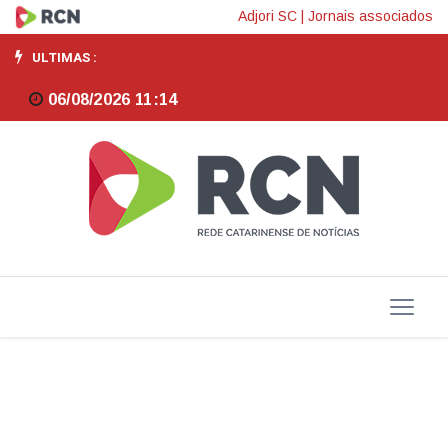
Compromisso
Adjori SC
|
Jornais associados
é
ULTIMAS :
não
06/08/2026 11:14
deixar
que
pauta-
bomba
prejudique
país,
diz