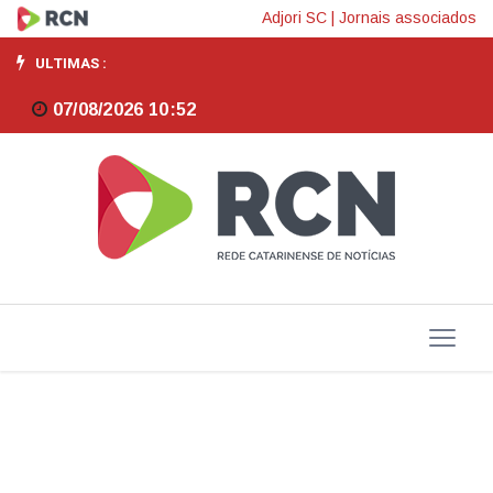
Setor
Adjori SC
|
Jornais associados
de
ULTIMAS :
serviços
07/08/2026 10:52
cresce
1,2%
em
abril,
primeira
alta
em