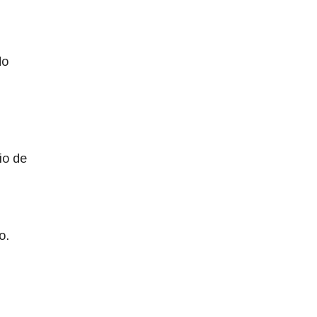
do
io de
o.