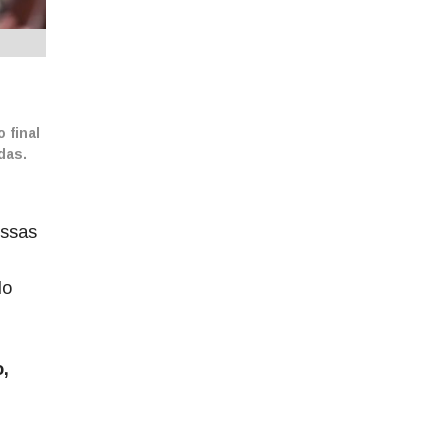
 final
das.
Essas
lo
,