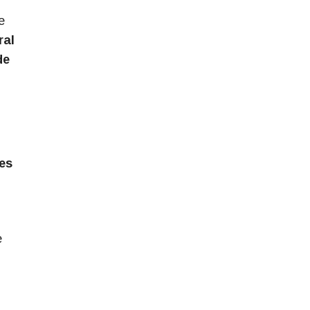
e
ral
de
es
e