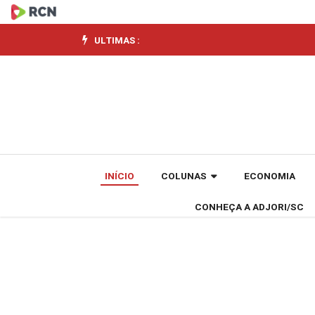
Exército
mantém
ULTIMAS :
patrulha
de
fronteiras
mesmo
INÍCIO
COLUNAS
ECONOMIA
com
CONHEÇA A ADJORI/SC
bloqueio
do
orçamento