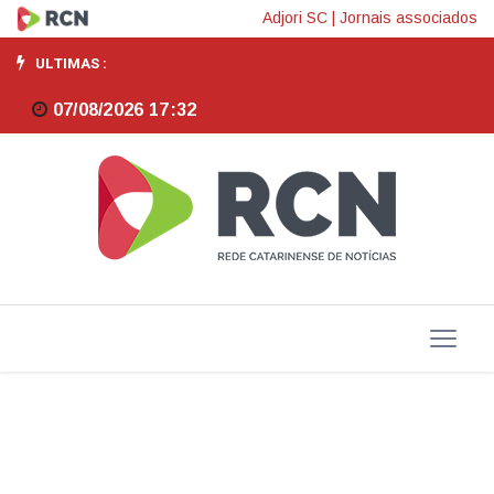
SCGÁS
Adjori SC
|
Jornais associados
participa
ULTIMAS :
de
07/08/2026 17:32
debates
sobre
transição
energética
em
Santa
Catarina