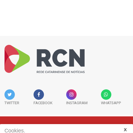
TWITTER
FACEBOOK
INSTAGRAM
WHATSAPP
Cookies.
Rua Adolfo Melo, 38 - Sala 902 - Centro | Florianópolis-SC | CEP: